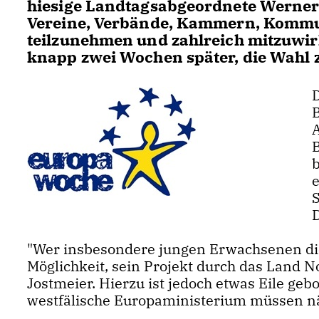
hiesige Landtagsabgeordnete Werner 
Vereine, Verbände, Kammern, Kommun
teilzunehmen und zahlreich mitzuwirk
knapp zwei Wochen später, die Wahl 
D
B
A
"Wer insbesondere jungen Erwachsenen die
Möglichkeit, sein Projekt durch das Land No
Jostmeier. Hierzu ist jedoch etwas Eile ge
westfälische Europaministerium müssen nä