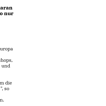
,
daran
so nur
e
Europa
shops,
- und
em die
", so
n.