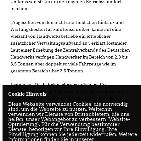
Umkreis von 50 km um den eigenen Betriebsstandort
machen.
Abgesehen von den nicht unerheblichen Einbau- und
Wartungskosten für Fahrtenschreiber, käme auf eine
Vielzahl von Handwerksbetriebe ein erheblicher
zusätzlicher Verwaltungsaufwand zu“, erklärt Jostmeier.
Laut einer Erhebung des Zentralverbands des Deutschen
Handwerks verfügen Handwerker im Bereich von 2,8 bis
3,5 Tonnen über doppelt so viele Fahrzeuge wie im
gesamten Bereich über 3,5 Tonnen.
Jostmeier: „Die Fahrtenschreiberpflicht ist für
Berufskraftfahrer gedacht, um die Lenk- und Ruhezeiten
Cookie Hinweis
zu kontrollieren, und nicht für örtliche Handwerker. Es
Diese Webseite verwendet Cookies, die notwendig
kann nicht im Sinne des Landes Nordrhein-Westfalen
sind, um die Webseite zu nutzen. Weiterhin
sein, die hier ansässigen Handwerksbetriebe zusätzlich
verwenden wir Dienste von Drittanbietern, die uns
helfen, unser Webangebot zu verbessern (Website-
und vor allem unnötig zu belasten.“
Optmierung). Für die Verwendung bestimmter
Dienste, benötigen wir Ihre Einwilligung. Ihre
Einwilligung können Sie jederzeit widerrufen. Weitere
Informationen finden Sie in unserer