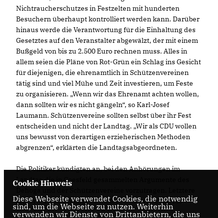
Nichtraucherschutzes in Festzelten mit hunderten
Besuchern überhaupt kontrolliert werden kann. Darüber
hinaus werde die Verantwortung für die Einhaltung des
Gesetztes auf den Veranstalter abgewälzt, der mit einem
Bußgeld von bis zu 2.500 Euro rechnen muss. Alles in
allem seien die Pläne von Rot-Grün ein Schlag ins Gesicht
für diejenigen, die ehrenamtlich in Schützenvereinen
tätig sind und viel Mühe und Zeit investieren, um Feste
zu organisieren. „Wenn wir das Ehrenamt achten wollen,
dann sollten wir es nicht gängeln“, so Karl-Josef
Laumann. Schützenvereine sollten selbst über ihr Fest
entscheiden und nicht der Landtag. „Wir als CDU wollen
uns bewusst von derartigen erzieherischen Methoden
abgrenzen“, erklärten die Landtagsabgeordneten.
Die Politiker kündigten an, bei den Anhörungen im
Landtag die in Coesfeld gesammelten Argumente des
Cookie Hinweis
Dehoga und der Schützenvereine vorzutragen. Letztere
Diese Webseite verwendet Cookies, die notwendig
sicherten ihre uneingeschränkte Unterstützung zu.
sind, um die Webseite zu nutzen. Weiterhin
verwenden wir Dienste von Drittanbietern, die uns