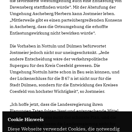
die favorisierte Westumgehung auch eine Entlastung von
Davensberg stattfinden würde“. Mit der Abstufung der
Umgehung Ascheberg/Herbern kann Jostmeier leben.
Mittlerweile gibt es einen parteiübergreifenden Konsens
in Ascheberg, dass die Ortsumgehung die erhoffte
Entlastungswirkung nicht bewirken würde“.
Die Vorhaben in Nottuln und Dülmen befürwortet
Jostmeier jedoch nicht nur uneingeschränkt. „Jede
andere Entscheidung wäre der verkehrspolitische
Supergau für den Kreis Coesfeld gewesen. Die
Umgehung Nottuln hätte schon in Bau sein können, und
der Lückenschluss für die B 67 n ist nicht nur für die
Stadt Dülmen, sondern für die Entwicklung des Kreises
Coesfeld von höchster Wichtigkeit“, so Jostmeier.
Ich hoffe jetzt, dass die Landesregierung ihren
Planungen Taten folgen lässt und entsprechende Mittel
bereitstellt. Denn was nutzt der schönste Plan, und die
Cookie Hinweis
beste Einstufung, wenn die Landesregierung nicht für
Diese Webseite verwendet Cookies, die notwendig
die Finanzmittel sorgt. Ich werde daher jetzt besonders