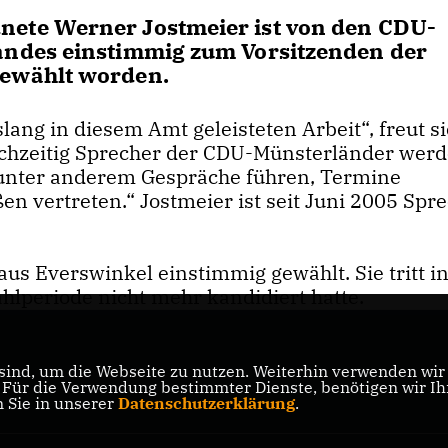
ete Werner Jostmeier ist von den CDU-
ndes einstimmig zum Vorsitzenden der
ewählt worden.
lang in diesem Amt geleisteten Arbeit“, freut s
eichzeitig Sprecher der CDU-Münsterländer werd
 unter anderem Gespräche führen, Termine
 vertreten.“ Jostmeier ist seit Juni 2005 Spr
aus Everswinkel einstimmig gewählt. Sie tritt in
ahlperiode nicht mehr kandidiert hatte.
ind, um die Webseite zu nutzen. Weiterhin verwenden wir D
ür die Verwendung bestimmter Dienste, benötigen wir Ihre
n Sie in unserer
Datenschutzerklärung
.