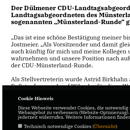
Der Dülmener CDU-Landtagsabgeordn
Landtagsabgeordneten des Münsterla
sogenannten „Münsterland-Runde“ g
Das ist eine schöne Bestätigung meiner bis
Jostmeier. „Als Vorsitzender und damit gl
auch künftig für mich und meine Kollegen
wahrnehmen und unsere Position nach außen
der CDU-Münsterland-Runde.
Als Stellvertreterin wurde Astrid Birkhahn 
Fußstapfen von Josef Wilp, der für diese W
Cookie Hinweis
Diese Webseite verwendet Cookies, die notwendig s
IMPRESSUM
DATENSCHUTZ
Webangebot zu verbessern (Website-Optmierung). F
KONTAKT
jederzeit widerrufen. Weitere Informationen finde
Technisch notwendige Cookies (
Übersicht
)