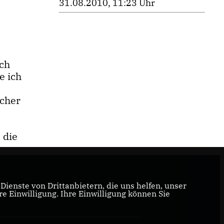
31.08.2010, 11:23 Uhr
ich
e ich
echer
 die
ienste von Drittanbietern, die uns helfen, unser
 Einwilligung. Ihre Einwilligung können Sie