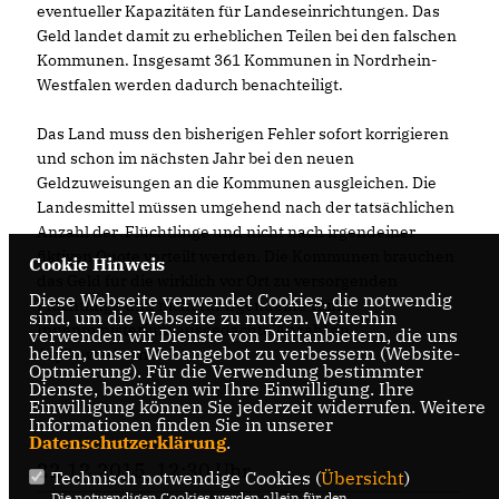
eventueller Kapazitäten für Landeseinrichtungen. Das
Geld landet damit zu erheblichen Teilen bei den falschen
Kommunen. Insgesamt 361 Kommunen in Nordrhein-
Westfalen werden dadurch benachteiligt.
Das Land muss den bisherigen Fehler sofort korrigieren
und schon im nächsten Jahr bei den neuen
Geldzuweisungen an die Kommunen ausgleichen. Die
Landesmittel müssen umgehend nach der tatsächlichen
Anzahl der Flüchtlinge und nicht nach irgendeiner
fiktiven Quote verteilt werden. Die Kommunen brauchen
Cookie Hinweis
das Geld für die wirklich vor Ort zu versorgenden
Diese Webseite verwendet Cookies, die notwendig
Flüchtlinge und nicht für irgendeine vom
sind, um die Webseite zu nutzen. Weiterhin
Innenministerium ausgedachte Anzahl an
verwenden wir Dienste von Drittanbietern, die uns
helfen, unser Webangebot zu verbessern (Website-
Asylbewerbern.“
Optmierung). Für die Verwendung bestimmter
Dienste, benötigen wir Ihre Einwilligung. Ihre
Einwilligung können Sie jederzeit widerrufen. Weitere
Informationen finden Sie in unserer
Datenschutzerklärung
.
22.12.2015, 12:30 Uhr
Technisch notwendige Cookies (
Übersicht
)
Die notwendigen Cookies werden allein für den