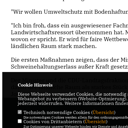
"Wir wollen Umweltschutz mit Bodenhaftung
"Ich bin froh, dass ein ausgewiesener Fac
Landwirtschaftsressort übernommen hat. Mi
wovon er spricht. Er wird für faire Wettb
ländlichen Raum stark machen.
Die ersten Maßnahmen zeigen, dass der Mini
Schweinehaltungserlass außer Kraft geset
Der Minister und die CDU-Landtagsfraktion
Cookie Hinweis
damit der ländliche Raum als starkes Stüc
Jostmeier.
Diese Webseite verwendet Cookies, die notwendig s
Webangebot zu verbessern (Website-Optmierung). F
jederzeit widerrufen. Weitere Informationen finde
Technisch notwendige Cookies (
Übersicht
)
IMPRESSUM
DATENSCHUTZ
Die notwendigen Cookies werden allein für den ordnungsgemäße
Cookies von Drittanbietern (
Übersicht
)
KONTAKT
Zur Optimierung unserer Webseite binden wir Dienste und Angebo