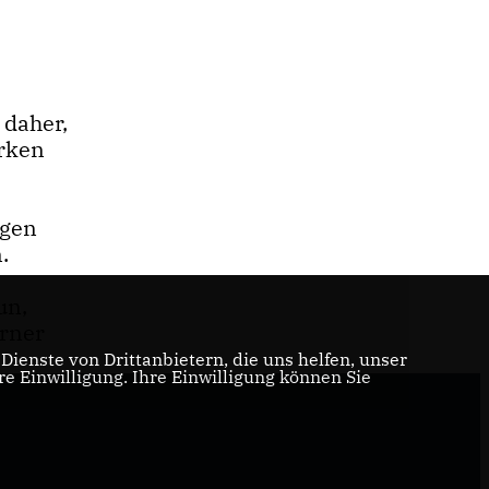
 daher,
arken
igen
.
un,
erner
ienste von Drittanbietern, die uns helfen, unser
 Einwilligung. Ihre Einwilligung können Sie