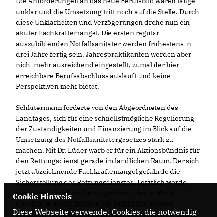
Die Anforderungen an das neue Berufsbild waren lange
unklar und die Umsetzung tritt noch auf die Stelle. Durch
diese Unklarheiten und Verzögerungen drohe nun ein
akuter Fachkräftemangel. Die ersten regulär
auszubildenden Notfallsanitäter werden frühestens in
drei Jahre fertig sein. Jahrespraktikanten werden aber
nicht mehr ausreichend eingestellt, zumal der hier
erreichbare Berufsabschluss ausläuft und keine
Perspektiven mehr bietet.
Schlütermann forderte von den Abgeordneten des
Landtages, sich für eine schnellstmögliche Regulierung
der Zuständigkeiten und Finanzierung im Blick auf die
Umsetzung des Notfallsanitätergesetzes stark zu
machen. Mit Dr. Lüder warb er für ein Aktionsbündnis für
den Rettungsdienst gerade im ländlichen Raum. Der sich
jetzt abzeichnende Fachkräftemangel gefährde die
Sicherstellung des Rettungsdienstes. Letztlich werde
damit auch der Bevölkerungsschutz, der im Kreis
Cookie Hinweis
Coesfeld in guten Händen sei, gefährdet. Werner
Diese Webseite verwendet Cookies, die notwendig
Jostmeier und Bernhard Schemmer versprachen, sich in