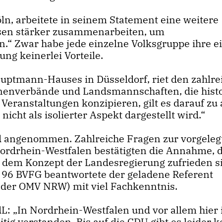
ln, arbeitete in seinem Statement eine weitere
en stärker zusammenarbeiten, um
n.“ Zwar habe jede einzelne Volksgruppe ihre e
ung keinerlei Vorteile.
auptmann-Hauses in Düsseldorf, riet den zahlr
nenverbände und Landsmannschaften, die hist
Veranstaltungen konzipieren, gilt es darauf zu 
icht als isolierter Aspekt dargestellt wird.“
 angenommen. Zahlreiche Fragen zur vorgeleg
ordrhein-Westfalen bestätigten die Annahme, 
 dem Konzept der Landesregierung zufrieden s
 96 BVFG beantwortete der geladene Referent
 der OMV NRW) mit viel Fachkenntnis.
: „In Nordrhein-Westfalen und vor allem hier
ig verstanden. Bis auf die CDU gibt es leider k