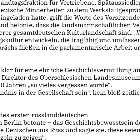
Landtagsfraktion für Vertriebene, Spätaussiedle
deutsche Minderheiten zu dem Werkstattgesprä
ingeladen hatte, griff die Worte des Vorsitzend
und betonte, dass die landsmannschaftlichen V
serer gesamtdeutschen Kulturlandschaft sind. „
kultur entwickeln, die tragfähig und umfassen
rächs fließen in die parlamentarische Arbeit u
klar für eine ehrliche Geschichtsvermittlung an
r, Direktor des Oberschlesischen Landesmuseum
70 Jahren „so vieles vergessen wurde“.
nis in der Gesellschaft sein“, kein bloß zeitli
 des ersten russlanddeutschen
 Berlin betonte – das Geschichtsbewusstsein d
 Deutschen aus Russland sagte sie, diese seie
zeln zu zeigen“.