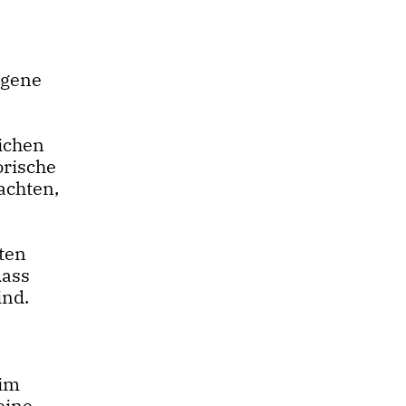
igene
eichen
orische
achten,
ten
dass
ind.
 im
eine