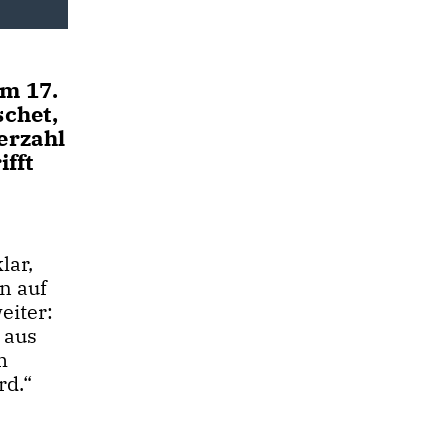
m 17.
schet,
erzahl
ifft
lar,
n auf
eiter:
 aus
m
rd.“