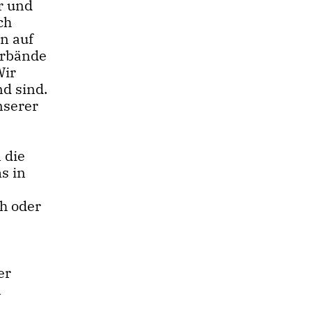
r und
ch
en auf
erbände
Wir
d sind.
nserer
 die
s in
ch oder
er
n